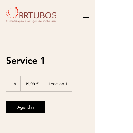
Service 1
19,99
euros
1 h
1
19,99 €
Location 1
Agendar