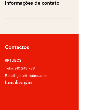
Informações de contato
Contactos
RRTUBOS
Telm:
910 248 788
E-mail:
geral@rrtubos.com
Localização