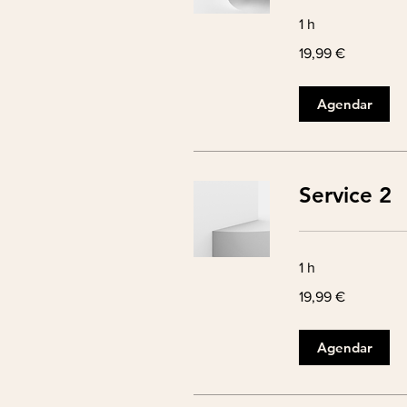
1 h
19,99
19,99 €
euros
Agendar
Service 2
1 h
19,99
19,99 €
euros
Agendar