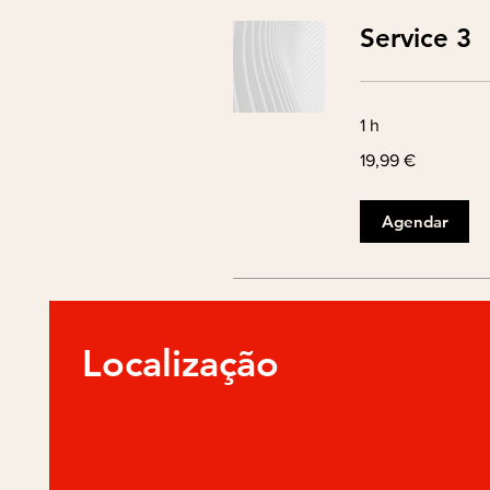
Service 3
1 h
19,99
19,99 €
euros
Agendar
Localização