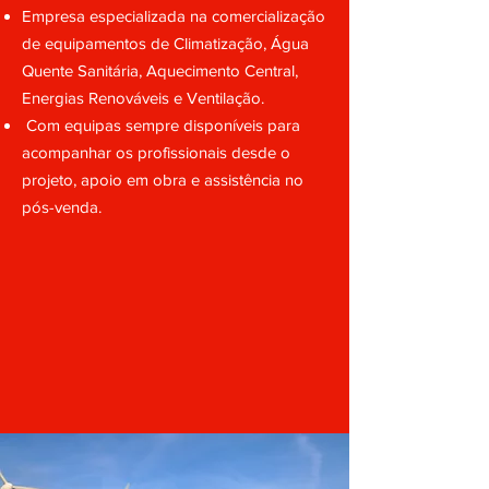
Empresa especializada na comercialização
de equipamentos de Climatização, Água
Quente Sanitária, Aquecimento Central,
Energias
Renováveis e Ventilação.
Com equipas sempre disponíveis para
acompanhar os profissionais desde o
projeto, apoio em obra e assistência no
pós-venda.